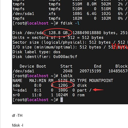
df -TH
fdisk -l