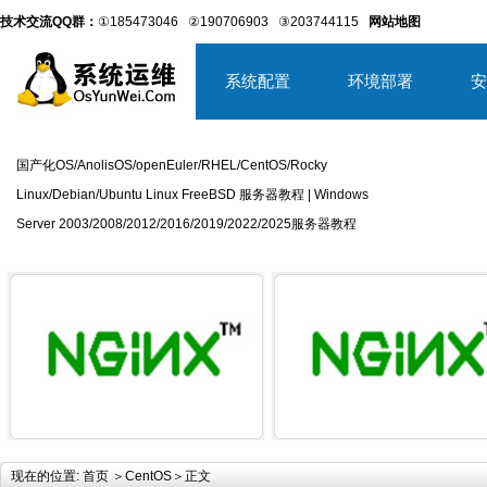
技术交流QQ群：
①185473046
②190706903
③203744115
网站地图
系统配置
环境部署
安
国产化OS/AnolisOS/openEuler/RHEL/CentOS/Rocky
Linux/Debian/Ubuntu Linux FreeBSD 服务器教程 | Windows
Server 2003/2008/2012/2016/2019/2022/2025服务器教程
详细内容
详
现在的位置:
首页
＞
CentOS
＞正文