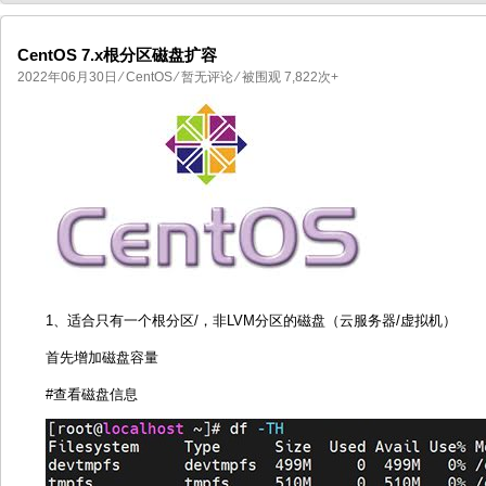
CentOS 7.x根分区磁盘扩容
2022年06月30日
⁄
CentOS
⁄
暂无评论
⁄ 被围观 7,822次+
国产化操作系统欧拉openEuler编
国产化操作系统Anolis OS编
1、适合只有一个根分区/，非LVM分区的磁盘（云服务器/虚拟机）
首先增加磁盘容量
#查看磁盘信息