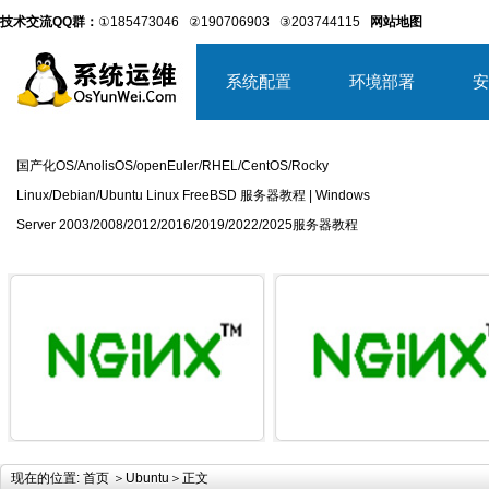
技术交流QQ群：
①185473046
②190706903
③203744115
网站地图
系统配置
环境部署
安
国产化OS/AnolisOS/openEuler/RHEL/CentOS/Rocky
Linux/Debian/Ubuntu Linux FreeBSD 服务器教程 | Windows
Server 2003/2008/2012/2016/2019/2022/2025服务器教程
详细内容
详
现在的位置:
首页
＞
Ubuntu
＞正文