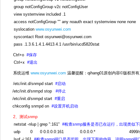
group notConfigGroup v2c notConfigUser
view systemview included .1
access notConfigGroup "" any noauth exact systemview none none
syslocation
www.osyunwei.com
syscontact Root osyunwei@osyunwei.com
pass .1.3.6.1.4.1.4413.4.1 /usr/bin/ucd5820stat
Ctrl+o
#保存
Ctrl+x
#退出
系统运维
www.osyunwei.com
温馨提醒：qihang01原创内容©版权所
/etc/init.d/snmpd start
#启动
/etc/init.d/snmpd stop
#停止
/etc/init.d/snmpd start
#重启
chkconfig snmpd on
#设置开机启动
2、测试snmp
netstat -nlup | grep ":161"
#检查snmp服务是否已在运行，出现类似下
udp 0 0 0.0.0.0:161 0.0.0.0:* 4999/s
lsof -i:161
#检查snmp端口是否监听，出现下面的内容，说明snmp端